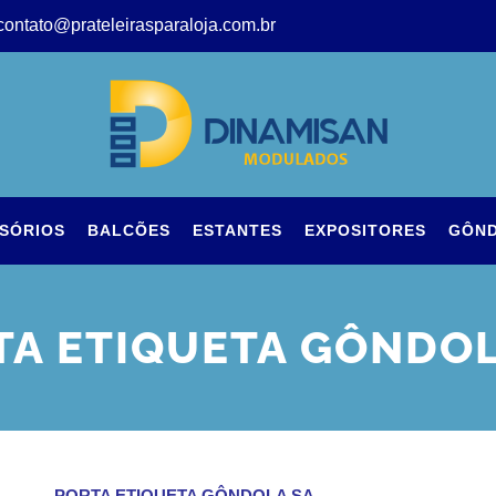
ontato@prateleirasparaloja.com.br
SÓRIOS
BALCÕES
ESTANTES
EXPOSITORES
GÔN
TA ETIQUETA GÔNDOL
PORTA ETIQUETA GÔNDOLA SA