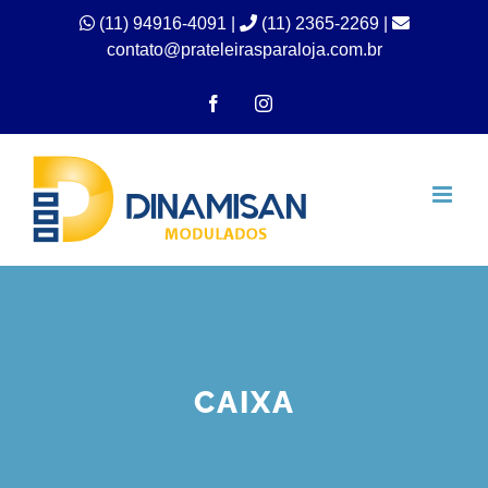
Ir
(11) 94916-4091
|
(11) 2365-2269 |
contato@prateleirasparaloja.com.br
para
o
Facebook
Instagram
conteúdo
CAIXA