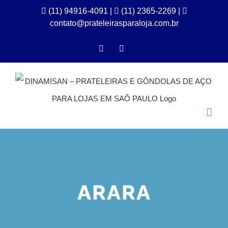
Ir
(11) 94916-4091
|
(11) 2365-2269 |
contato@prateleirasparaloja.com.br
para
o
Facebook
Instagram
conteúdo
ARARA