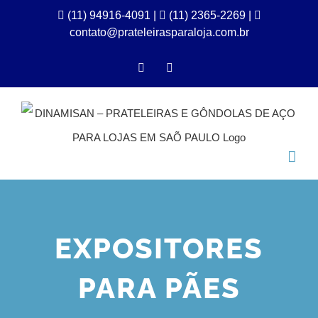
Ir
(11) 94916-4091
|
(11) 2365-2269 |
contato@prateleirasparaloja.com.br
para
o
Facebook
Instagram
conteúdo
EXPOSITORES
PARA PÃES