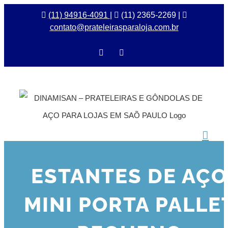
Ir
(11) 94916-4091
|
(11) 2365-2269 |
contato@prateleirasparaloja.com.br
para
o
Facebook
Instagram
conteúdo
ESTANTES DE AÇO
MINI PORTA PALLE