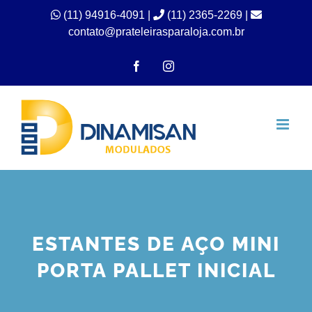
Ir
(11) 94916-4091
|
(11) 2365-2269 |
contato@prateleirasparaloja.com.br
para
o
Facebook
Instagram
conteúdo
ESTANTES DE AÇO MINI
PORTA PALLET INICIAL