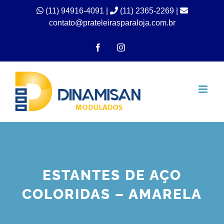
Ir
(11) 94916-4091
|
(11) 2365-2269 |
contato@prateleirasparaloja.com.br
para
o
Facebook
Instagram
conteúdo
ESTANTES DE AÇO
COLORIDAS – AMARELA