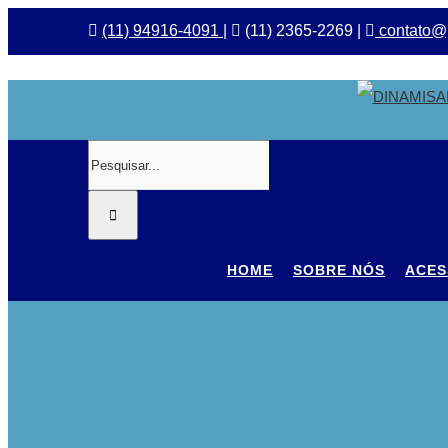
Ir
(11) 94916-4091
|
(11) 2365-2269 |
contato@p
para
o
conteúdo
Buscar
resultados
para:
HOME
SOBRE NÓS
ACES