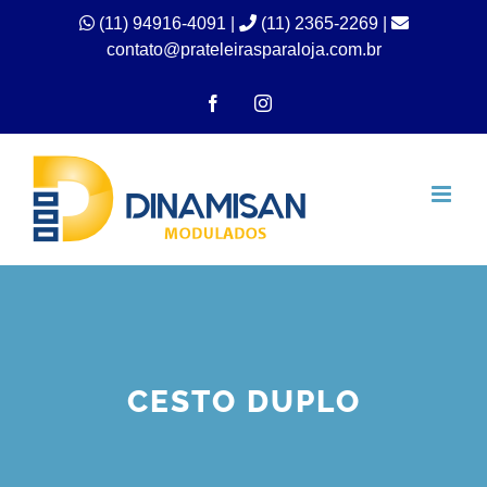
Ir
(11) 94916-4091
|
(11) 2365-2269 |
contato@prateleirasparaloja.com.br
para
o
Facebook
Instagram
conteúdo
CESTO DUPLO