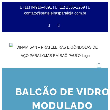
Ir
(11) 94916-4091
|
(11) 2365-2269 |
contato@prateleirasparaloja.com.br
para
o
Facebook
Instagram
conteúdo
BALCÃO DE VIDRO
MODULADO